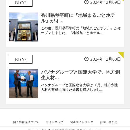
2024年12月09日
BLOG
香川県琴平町に『地域まるごとホテ
ル』がオ…
この度、香川県琴平町に『地域丸ごとホテル』がオ
ープンしました。『地域丸ごとホテル...
2024年12月03日
BLOG
パソナグループと国連大学で、地方創
生人材…
パソナグループと国際連合大学は10月、地方創生
人材の育成に向けた覚書を締結しまし...
個人情報保護ついて
サイトマップ
関連サイトリンク
お問い合わせ
Copyright © NAMBUYASUYUKI.COM All Rights Reserved.