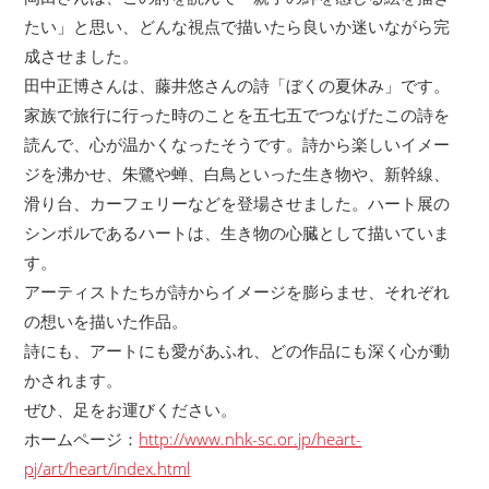
たい」と思い、どんな視点で描いたら良いか迷いながら完
成させました。
田中正博さんは、藤井悠さんの詩「ぼくの夏休み」です。
家族で旅行に行った時のことを五七五でつなげたこの詩を
読んで、心が温かくなったそうです。詩から楽しいイメー
ジを沸かせ、朱鷺や蝉、白鳥といった生き物や、新幹線、
滑り台、カーフェリーなどを登場させました。ハート展の
シンボルであるハートは、生き物の心臓として描いていま
す。
アーティストたちが詩からイメージを膨らませ、それぞれ
の想いを描いた作品。
詩にも、アートにも愛があふれ、どの作品にも深く心が動
かされます。
ぜひ、足をお運びください。
ホームページ：
http://www.nhk-sc.or.jp/heart-
pj/art/heart/index.html