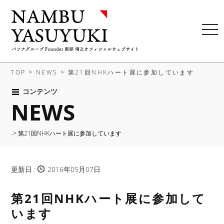
t
o
g
g
TOP
>
NEWS
>
第21回NHKハート展に参加しています
l
e
コンテンツ
NEWS
n
a
v
-> 第21回NHKハート展に参加しています
i
g
a
更新日 :
2016年05月07日
t
i
第21回NHKハート展に参加して
o
n
います