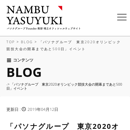
t
o
g
g
TOP
>
BLOG
>
「パソナグループ 東京2020オリンピック
l
競技大会の開幕まであと500日」イベント
e
n
コンテンツ
BLOG
a
v
i
-> 「パソナグループ 東京2020オリンピック競技大会の開幕まであと500
g
日」イベント
a
t
i
更新日 :
2019年04月12日
o
n
「パソナグループ 東京2020オ