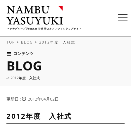
t
o
g
g
TOP
>
BLOG
>
2012年度 入社式
l
e
コンテンツ
BLOG
n
a
v
-> 2012年度 入社式
i
g
a
更新日 :
2012年04月02日
t
i
2012年度 入社式
o
n