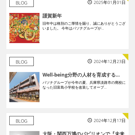
2025年01月01日
BLOG
謹賀新年
旧年中は格別のご厚情を賜り、誠にありがとうござ
いました。 今年はパソナグループが...
2024年12月23日
BLOG
Well-being分野の人材を育成する…
パソナグループが今年の夏、兵庫県淡路市の廃校に
なった旧富島小学校を改装してオープ...
2024年12月17日
BLOG
大阪・関西万博のパビリオンで『未来